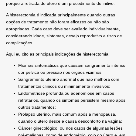
porque
a retirada do útero é um procedimento definitivo
.
A histerectomia é indicada principalmente quando outras
opções de tratamento não foram eficazes ou não são
apropriadas. Cada caso deve ser avaliado individualmente,
considerando idade, sintomas, desejo reprodutivo e risco de
complicações.
Aqui eu cito as principais indicações de histerectomia:
Miomas sintomáticos
que causam sangramento intenso,
dor pélvica ou pressão nos órgãos vizinhos;
Sangramento uterino anormal
que não melhora com
tratamentos clínicos ou minimamente invasivos;
Endometriose profunda
ou
adenomiose
em casos
refratários, quando os sintomas persistem mesmo após
outros tratamentos;
Prolapso uterino
, mais comum após a menopausa,
quando o útero desce e causa desconforto na vagina;
Câncer ginecológico
, ou nos casos de
algumas lesões
pré-malignas
, como de endométrio, colo do útero e, em